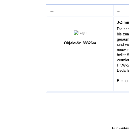
....
....
3-Zim
Die seh
bis zu
geräum
Objekt-Nr. 88326m
sind v
neuwer
heller
vermiet
PKW-St
Bedarf
Bezug 
Für weiter