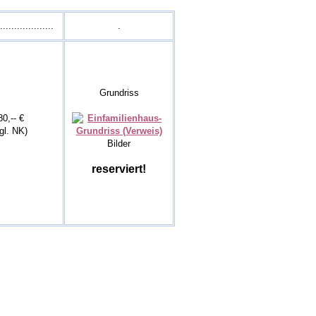
...................
.
Grundriss
80,-- €
gl. NK)
Bilder
reserviert!