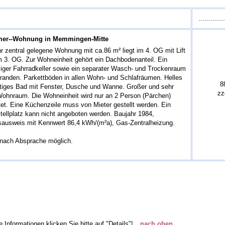
.............
mer--Wohnung in Memmingen-Mitte
r zentral gelegene Wohnung mit ca.86 m² liegt im 4. OG mit Lift
m 3. OG. Zur Wohneinheit gehört ein Dachbodenanteil. Ein
iger Fahrradkeller sowie ein separater Wasch- und Trockenraum
oranden. Parkettböden in allen Wohn- und Schlafräumen. Helles
8
tiges Bad mit Fenster, Dusche und Wanne. Großer und sehr
zz
 Wohnraum. Die Wohneinheit wird nur an 2 Person (Pärchen)
et. Eine Küchenzeile muss von Mieter gestellt werden. Ein
ellplatz kann nicht angeboten werden. Baujahr 1984,
sausweis mit Kennwert 86,4 kWh/(m²a), Gas-Zentralheizung.
nach Absprache möglich.
e Informationen klicken Sie bitte auf "Details"!
nach oben