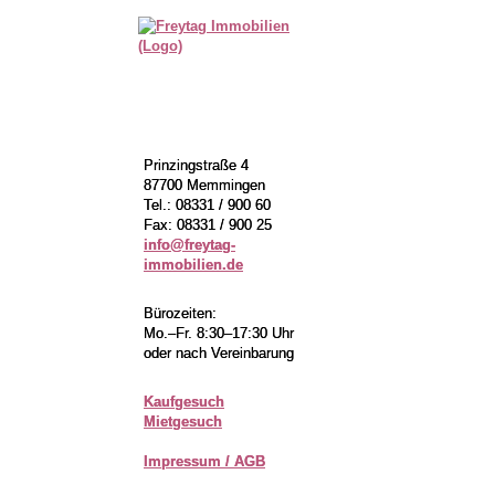
Prinzingstraße 4
Prinzingstraße 4
87700 Memmingen
87700 Memmingen
Tel.: 08331 / 900 60
Tel.: 08331 / 900 60
Fax: 08331 / 900 25
Fax: 08331 / 900 25
info@freytag-
info@freytag-
immobilien.de
immobilien.de
Bürozeiten:
Bürozeiten:
Mo.–Fr. 8:30–17:30 Uhr
Mo.–Fr. 8:30–17:30 Uhr
oder nach Vereinbarung
oder nach Vereinbarung
Kaufgesuch
Kaufgesuch
Mietgesuch
Mietgesuch
Impressum / AGB
Impressum / AGB