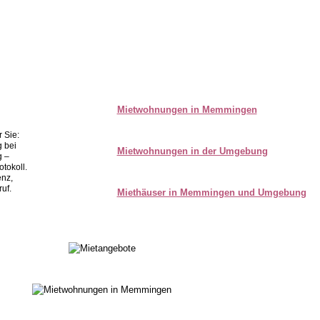
Im
Im
n
n
Mieten
Mieten
Gewerbe
Gewerbe
b
b
Mietwohnungen in Memmingen
 Sie:
g bei
Mietwohnungen in der Umgebung
g –
tokoll.
enz,
ruf.
Miethäuser in Memmingen und Umgebung