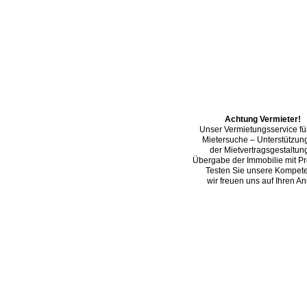
Startseite
Startseite
Kaufe
Kaufe
Achtung Vermieter!
Unser Vermietungsservice für
Mietersuche – Unterstützun
der Mietvertragsgestaltun
Übergabe der Immobilie mit Pro
Testen Sie unsere Kompet
wir freuen uns auf Ihren An