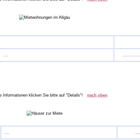
....
..............
e Informationen klicken Sie bitte auf "Details"!
nach oben
....
...