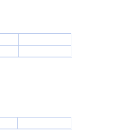
.........
...
.
...